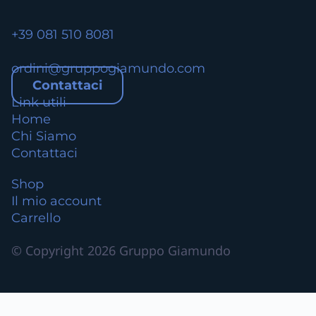
i
.
+39 081 510 8081
L
e
ordini@gruppogiamundo.com
o
Contattaci
p
Link utili
z
Home
i
Chi Siamo
o
Contattaci
n
i
Shop
p
Il mio account
o
Carrello
s
s
© Copyright 2026 Gruppo Giamundo
o
n
o
e