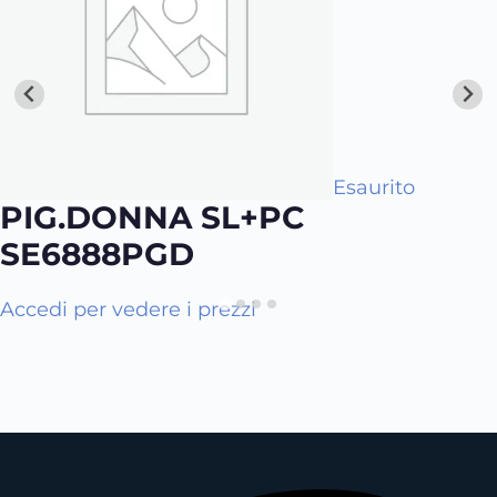
Esaurito
PIG.DONNA SL+PC
SE6888PGD
Q
Accedi per vedere i prezzi
u
e
s
t
o
p
r