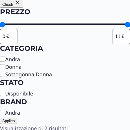
Chiudi
PREZZO
CATEGORIA
C
Andra
a
Donna
t
Sottogonna Donna
e
STATO
g
S
Disponibile
o
t
r
BRAND
a
i
B
Andra
t
a
r
o
Applica
a
Visualizzazione di 2 risultati