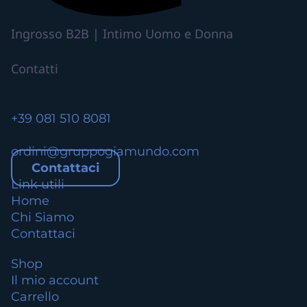
v
a
Ingrosso B2B | Intimo Uomo e Donna
r
i
Contatti
a
n
t
+39 081 510 8081
i
.
ordini@gruppogiamundo.com
L
Contattaci
e
Link utili
o
Home
p
Chi Siamo
z
Contattaci
i
o
Shop
n
Il mio account
i
Carrello
p