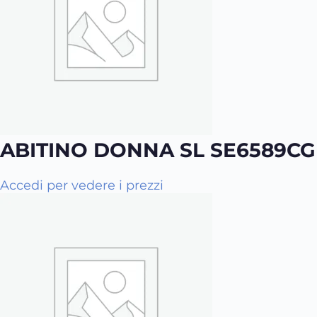
ABITINO DONNA SL SE6589CG
Q
Accedi per vedere i prezzi
u
e
s
t
o
p
r