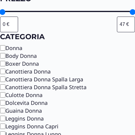
CATEGORIA
C
Donna
a
Body Donna
t
Boxer Donna
e
Canottiera Donna
g
Canottiera Donna Spalla Larga
o
Canottiera Donna Spalla Stretta
r
Culotte Donna
i
Dolcevita Donna
a
Guaina Donna
Leggins Donna
Leggins Donna Capri
Leggins Donna Lungo