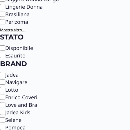
Lingerie Donna
Brasiliana
Perizoma
Mostra altro...
STATO
S
Disponibile
t
Esaurito
a
BRAND
t
B
Jadea
o
r
Navigare
a
Lotto
n
Enrico Coveri
d
Love and Bra
Jadea Kids
Selene
Pompea