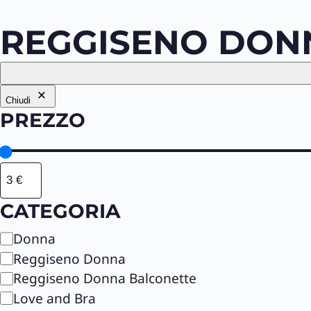
REGGISENO DON
Chiudi
PREZZO
CATEGORIA
C
Donna
a
Reggiseno Donna
t
Reggiseno Donna Balconette
e
Love and Bra
g