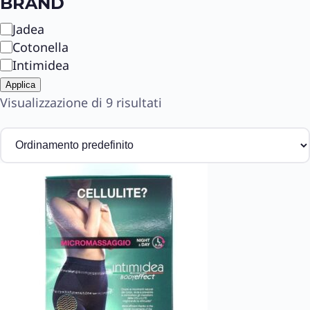
BRAND
a
B
Jadea
t
r
Cotonella
o
a
Intimidea
n
Applica
d
Visualizzazione di 9 risultati