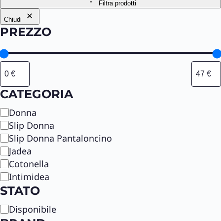
Filtra prodotti
Chiudi
PREZZO
CATEGORIA
C
Donna
a
Slip Donna
t
Slip Donna Pantaloncino
e
Jadea
g
Cotonella
o
Intimidea
r
STATO
i
a
S
Disponibile
t