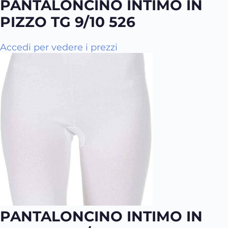
PANTALONCINO INTIMO IN
h
e
a
PIZZO TG 9/10 526
s
p
c
i
Accedi per vedere i prezzi
e
ù
l
v
t
a
e
r
n
i
e
a
l
n
l
t
a
i
p
.
a
L
g
e
i
o
n
PANTALONCINO INTIMO IN
p
a
z