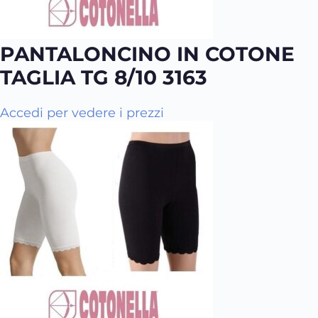
t
t
o
PANTALONCINO IN COTONE
h
a
TAGLIA TG 8/10 3163
p
i
Accedi per vedere i prezzi
ù
v
a
r
i
a
n
t
i
.
L
e