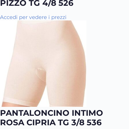
PIZZO TG 4/8 526
d
i
e
o
l
Accedi per vedere i prezzi
n
p
i
r
p
o
o
d
s
o
s
t
o
t
n
o
o
e
s
s
e
r
PANTALONCINO INTIMO
e
ROSA CIPRIA TG 3/8 536
s