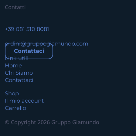
o
Contatti
t
t
o
+39 081 510 8081
ordini@gruppogiamundo.com
Contattaci
Link utili
Home
Chi Siamo
Contattaci
Shop
Il mio account
Carrello
© Copyright 2026 Gruppo Giamundo