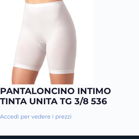
p
o
s
s
o
n
o
e
s
s
e
r
PANTALONCINO INTIMO
e
TINTA UNITA TG 3/8 536
s
c
Accedi per vedere i prezzi
e
l
t