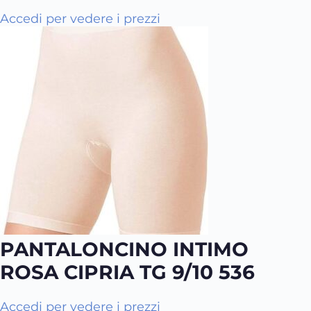
c
Q
Accedi per vedere i prezzi
e
u
l
e
t
s
e
t
n
o
e
p
l
r
l
o
a
d
p
o
a
t
g
t
i
o
n
PANTALONCINO INTIMO
h
a
a
ROSA CIPRIA TG 9/10 536
d
p
e
i
l
Accedi per vedere i prezzi