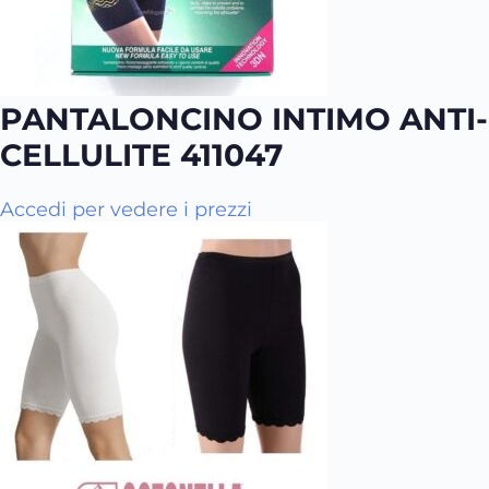
PANTALONCINO INTIMO ANTI-
CELLULITE 411047
Q
Accedi per vedere i prezzi
u
e
s
t
o
p
r
o
d
o