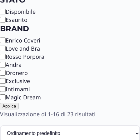
S
Disponibile
t
Esaurito
a
BRAND
t
B
Enrico Coveri
o
r
Love and Bra
a
Rosso Porpora
n
Andra
d
Oronero
Exclusive
Intimami
Magic Dream
Applica
Visualizzazione di 1-16 di 23 risultati