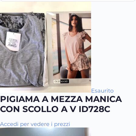
Esaurito
PIGIAMA A MEZZA MANICA
CON SCOLLO A V ID728C
Q
Accedi per vedere i prezzi
u