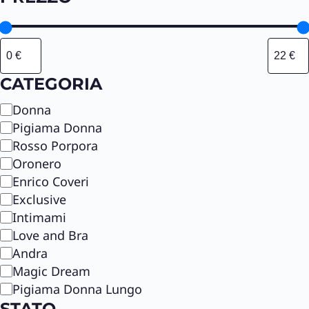
CATEGORIA
C
Donna
a
Pigiama Donna
t
Rosso Porpora
e
Oronero
g
Enrico Coveri
o
Exclusive
r
Intimami
i
Love and Bra
a
Andra
Magic Dream
Pigiama Donna Lungo
STATO