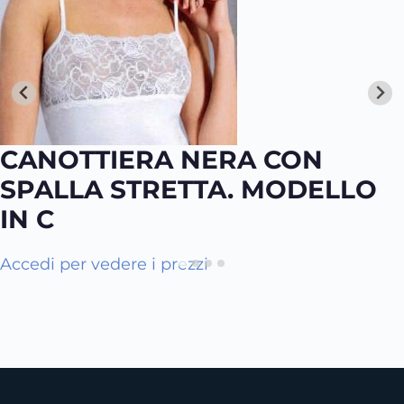
CANOTTIERA NERA CON
SPALLA STRETTA. MODELLO
IN C
Q
Accedi per vedere i prezzi
u
e
s
t
o
p