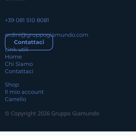
i
.
L
+39 081 510 8081
e
o
ordini@gruppogiamundo.com
p
Contattaci
z
Link utili
i
Home
o
Chi Siamo
n
Contattaci
i
Shop
p
Il mio account
o
Carrello
s
s
© Copyright 2026 Gruppo Giamundo
o
n
o