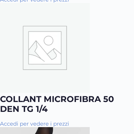
u
e
s
t
o
p
r
o
d
o
t
t
o
COLLANT MICROFIBRA 50
h
a
DEN TG 1/4
p
i
Q
Accedi per vedere i prezzi
ù
u