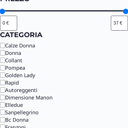
CATEGORIA
C
Calze Donna
a
Donna
t
Collant
e
Pompea
g
Golden Lady
o
Rapid
r
Autoreggenti
i
Dimensione Manon
a
Elledue
Sanpellegrino
Bc Donna
Franzoni