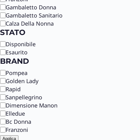
Gambaletto Donna
Gambaletto Sanitario
Calza Della Nonna
STATO
S
Disponibile
t
Esaurito
a
BRAND
t
B
Pompea
o
r
Golden Lady
a
Rapid
n
Sanpellegrino
d
Dimensione Manon
Elledue
Bc Donna
Franzoni
Applica