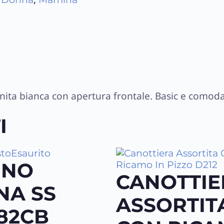
unita bianca con apertura frontale. Basic e comoda
I
Esaurito
INO
CANOTTIE
NA SS
ASSORTIT
82CB