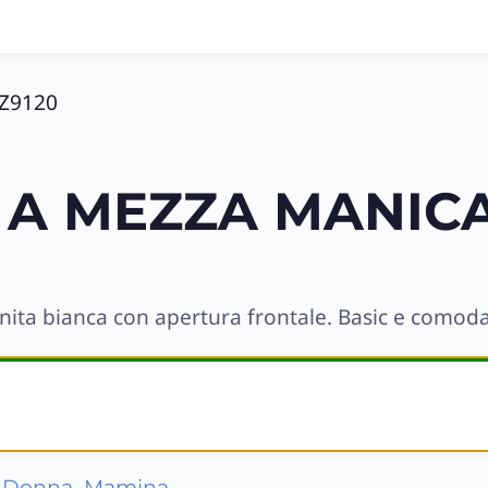
 Z9120
 A MEZZA MANICA
unita bianca con apertura frontale. Basic e comoda
,
,
Donna
Mamina