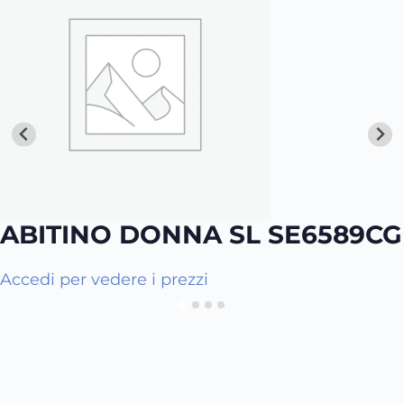
ABITINO DONNA SL SE6589CG
Q
Accedi per vedere i prezzi
u
e
s
t
o