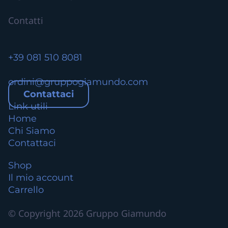
t
i
Contatti
.
L
e
+39 081 510 8081
o
p
ordini@gruppogiamundo.com
z
Contattaci
i
Link utili
o
Home
n
Chi Siamo
i
Contattaci
p
o
Shop
s
Il mio account
s
Carrello
o
© Copyright 2026 Gruppo Giamundo
n
o