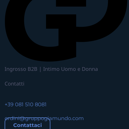
o
h
a
p
i
ù
v
a
r
i
Ingrosso B2B | Intimo Uomo e Donna
a
n
Contatti
t
i
.
+39 081 510 8081
L
e
ordini@gruppogiamundo.com
o
Contattaci
p