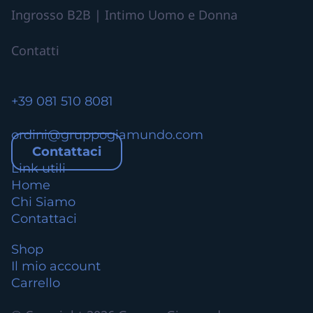
n
Ingrosso B2B | Intimo Uomo e Donna
t
i
Contatti
.
L
e
+39 081 510 8081
o
p
ordini@gruppogiamundo.com
z
Contattaci
i
Link utili
o
Home
n
Chi Siamo
i
Contattaci
p
o
Shop
s
Il mio account
s
Carrello
o