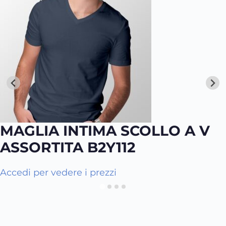
MAGLIA INTIMA SCOLLO A V
ASSORTITA B2Y112
Q
Accedi per vedere i prezzi
u
e
s
t