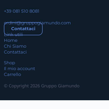
i
.
+39 081 510 8081
L
e
ordini@gruppogiamundo.com
o
Contattaci
p
Link utili
z
Home
i
Chi Siamo
o
Contattaci
n
i
Shop
p
Il mio account
o
Carrello
s
s
© Copyright 2026 Gruppo Giamundo
o
n
o
e