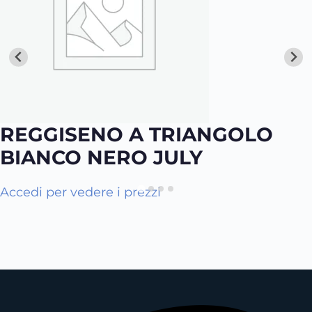
REGGISENO A TRIANGOLO
BIANCO NERO JULY
Q
Accedi per vedere i prezzi
u
e
s
t
o
p
r