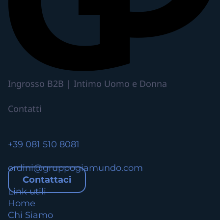
p
i
ù
v
a
r
i
Ingrosso B2B | Intimo Uomo e Donna
a
n
Contatti
t
i
.
+39 081 510 8081
L
e
ordini@gruppogiamundo.com
o
Contattaci
p
Link utili
z
Home
i
Chi Siamo
o