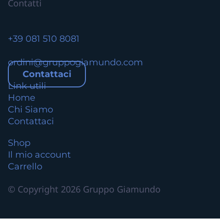
Contatti
t
i
.
L
+39 081 510 8081
e
o
ordini@gruppogiamundo.com
p
Contattaci
z
Link utili
i
Home
o
Chi Siamo
n
Contattaci
i
Shop
p
Il mio account
o
Carrello
s
s
© Copyright 2026 Gruppo Giamundo
o
n
o