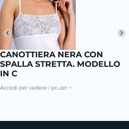
CANOTTIERA NERA CON
SPALLA STRETTA. MODELLO
IN C
Q
Accedi per vedere i prezzi
u
e
s
t
o
p