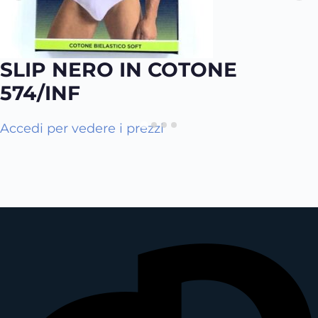
SLIP NERO IN COTONE
574/INF
Q
Accedi per vedere i prezzi
u
e
s
t
o
p
r
o
d
o
t