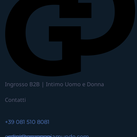
t
o
h
a
p
i
ù
v
a
r
i
Ingrosso B2B | Intimo Uomo e Donna
a
n
Contatti
t
i
.
+39 081 510 8081
L
e
ordini@gruppogiamundo.com