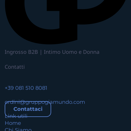
p
i
ù
v
a
r
i
Ingrosso B2B | Intimo Uomo e Donna
a
n
Contatti
t
i
.
+39 081 510 8081
L
e
ordini@gruppogiamundo.com
o
Contattaci
p
Link utili
z
Home
i
Chi Siamo