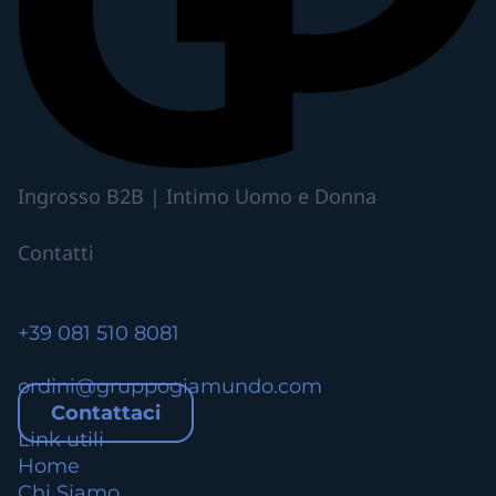
p
i
ù
v
a
r
i
Ingrosso B2B | Intimo Uomo e Donna
a
n
Contatti
t
i
.
+39 081 510 8081
L
e
ordini@gruppogiamundo.com
o
Contattaci
p
Link utili
z
Home
i
Chi Siamo