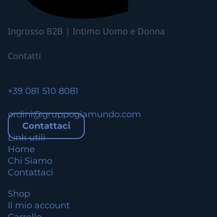
r
i
Ingrosso B2B | Intimo Uomo e Donna
a
n
Contatti
t
i
.
+39 081 510 8081
L
e
ordini@gruppogiamundo.com
o
Contattaci
p
Link utili
z
Home
i
Chi Siamo
o
Contattaci
n
i
Shop
p
Il mio account
o
Carrello