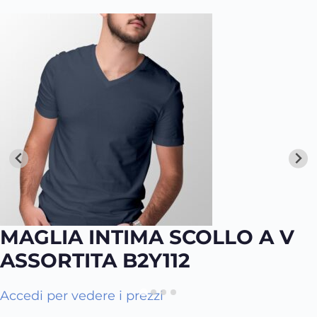
MAGLIA INTIMA SCOLLO A V
ASSORTITA B2Y112
Q
Accedi per vedere i prezzi
u