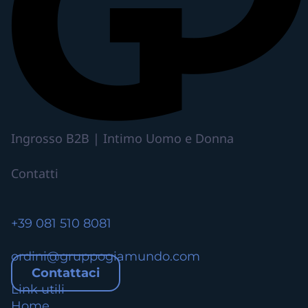
p
i
ù
v
a
r
i
a
n
Ingrosso B2B | Intimo Uomo e Donna
t
i
Contatti
.
L
e
+39 081 510 8081
o
p
ordini@gruppogiamundo.com
z
Contattaci
i
Link utili
o
Home