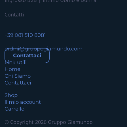
t
i
Contatti
.
L
e
+39 081 510 8081
o
p
ordini@gruppogiamundo.com
z
Contattaci
i
Link utili
o
Home
n
Chi Siamo
i
Contattaci
p
o
Shop
s
Il mio account
s
Carrello
o
© Copyright 2026 Gruppo Giamundo
n