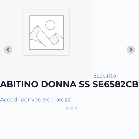
Esaurito
ABITINO DONNA SS SE6582CB
Q
Accedi per vedere i prezzi
u
e
s
t
o