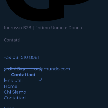
ù
v
a
r
i
Ingrosso B2B | Intimo Uomo e Donna
a
n
Contatti
t
i
.
+39 081 510 8081
L
e
ordini@gruppogiamundo.com
o
Contattaci
p
Link utili
z
Home
i
Chi Siamo
o
Contattaci
n
i