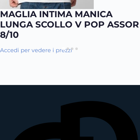
MAGLIA INTIMA MANICA
LUNGA SCOLLO V POP ASSOR
8/10
Q
Accedi per vedere i prezzi
u
e
s
t
o
p
r
o
d
o
t
t