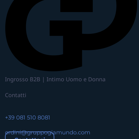
o
h
a
p
i
ù
v
a
r
i
Ingrosso B2B | Intimo Uomo e Donna
a
n
Contatti
t
i
.
+39 081 510 8081
L
e
ordini@gruppogiamundo.com
o