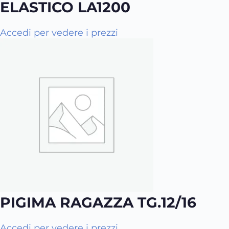
a
ELASTICO LA1200
p
i
Accedi per vedere i prezzi
ù
v
a
r
i
a
n
t
i
.
L
e
o
PIGIMA RAGAZZA TG.12/16
p
z
i
Q
Accedi per vedere i prezzi