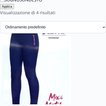
a
Applica
n
Visualizzazione di 4 risultati
d