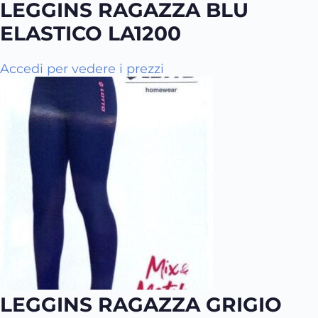
LEGGINS RAGAZZA BLU
ELASTICO LA1200
Q
Accedi per vedere i prezzi
u
e
s
t
o
p
r
o
d
o
t
t
o
LEGGINS RAGAZZA GRIGIO
h