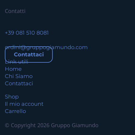
i
Contatti
a
n
t
+39 081 510 8081
i
.
ordini@gruppogiamundo.com
L
Contattaci
e
Link utili
o
Home
p
Chi Siamo
z
Contattaci
i
o
Shop
n
Il mio account
i
Carrello
p
o
© Copyright 2026 Gruppo Giamundo
s