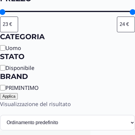
CATEGORIA
C
Uomo
a
STATO
t
S
Disponibile
e
t
BRAND
g
a
o
B
PRIMINTIMO
t
r
r
o
Applica
i
a
Visualizzazione del risultato
a
n
d