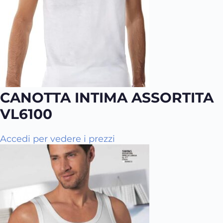
CANOTTA INTIMA ASSORTITA
VL6100
Q
Accedi per vedere i prezzi
u
e
s
t
o
p
r