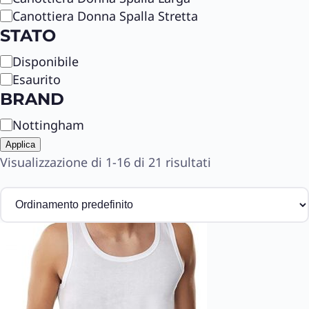
Canottiera Donna Spalla Stretta
STATO
S
Disponibile
t
Esaurito
a
BRAND
t
B
Nottingham
o
r
Applica
a
Visualizzazione di 1-16 di 21 risultati
n
d