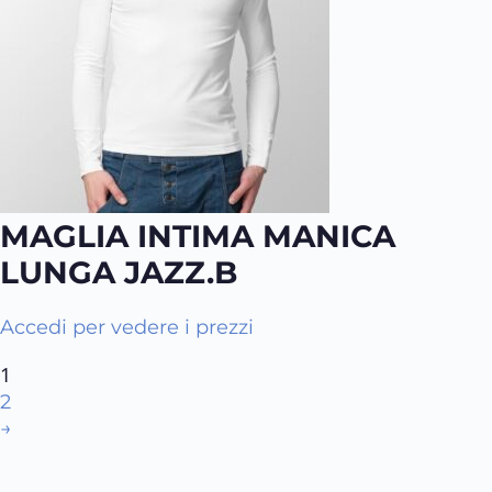
s
t
o
t
n
o
o
e
s
s
e
r
MAGLIA INTIMA MANICA
e
LUNGA JAZZ.B
s
c
Accedi per vedere i prezzi
e
l
1
t
2
e
→
n
e
l