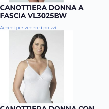
n
CANOTTIERA DONNA A
a
FASCIA VL3025BW
d
e
l
Accedi per vedere i prezzi
p
r
o
d
o
t
t
o
CANOTTIERA DONNA CON