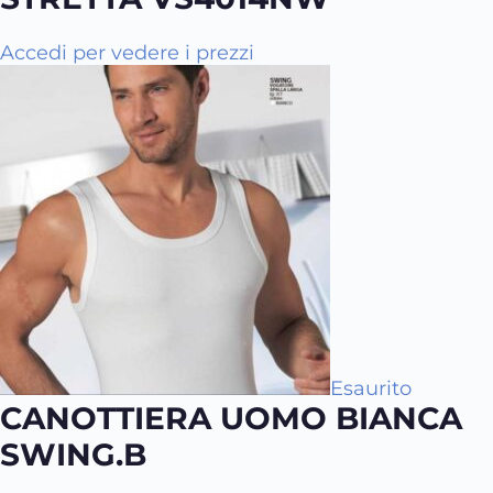
p
i
Accedi per vedere i prezzi
ù
v
a
r
i
a
n
t
i
.
L
e
o
Esaurito
CANOTTIERA UOMO BIANCA
p
z
SWING.B
i
o