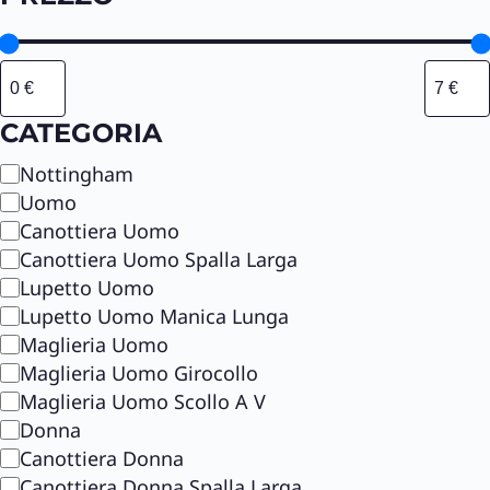
CATEGORIA
C
Nottingham
a
Uomo
t
Canottiera Uomo
e
Canottiera Uomo Spalla Larga
g
Lupetto Uomo
o
Lupetto Uomo Manica Lunga
r
Maglieria Uomo
i
Maglieria Uomo Girocollo
a
Maglieria Uomo Scollo A V
Donna
Canottiera Donna
Canottiera Donna Spalla Larga