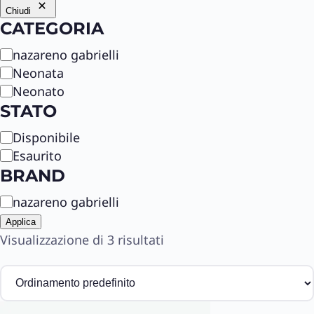
Chiudi
CATEGORIA
C
nazareno gabrielli
a
Neonata
t
Neonato
e
STATO
g
S
Disponibile
o
t
r
Esaurito
a
i
BRAND
t
a
B
nazareno gabrielli
o
r
Applica
a
Visualizzazione di 3 risultati
n
d