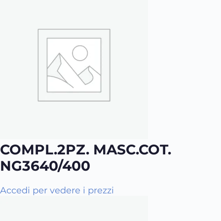
COMPL.2PZ. MASC.COT.
NG3640/400
Q
Accedi per vedere i prezzi
u
e