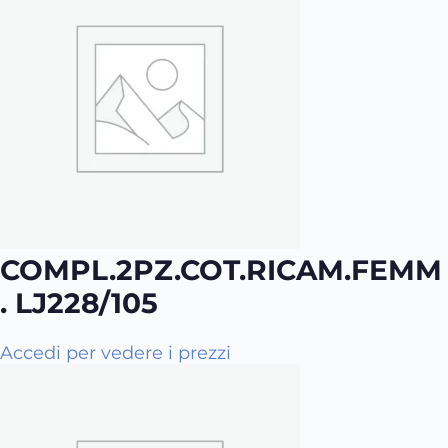
s
t
o
p
r
o
d
o
t
t
o
COMPL.2PZ.COT.RICAM.FEMM
h
a
. LJ228/105
p
i
Q
Accedi per vedere i prezzi
ù
u
v
e
a
s
r
t