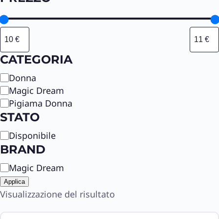
CATEGORIA
C
Donna
a
Magic Dream
t
Pigiama Donna
e
STATO
g
S
Disponibile
o
t
r
BRAND
a
i
B
Magic Dream
t
a
r
o
Applica
a
Visualizzazione del risultato
n
d