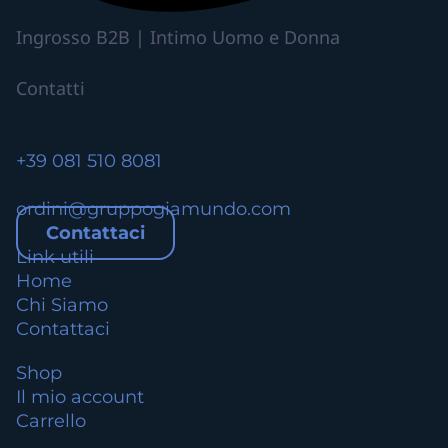
a
Ingrosso B2B | Intimo Uomo e Donna
r
i
Contatti
a
n
t
+39 081 510 8081
i
.
ordini@gruppogiamundo.com
L
Contattaci
e
Link utili
o
Home
p
Chi Siamo
z
Contattaci
i
o
Shop
n
Il mio account
i
Carrello
p