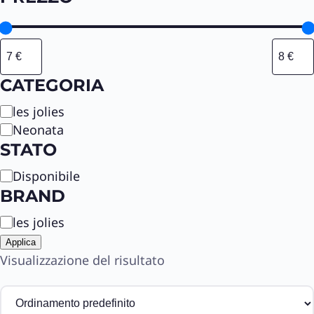
CATEGORIA
C
les jolies
a
Neonata
t
STATO
e
S
Disponibile
g
t
BRAND
o
a
r
B
les jolies
t
i
r
o
a
Applica
a
Visualizzazione del risultato
n
d