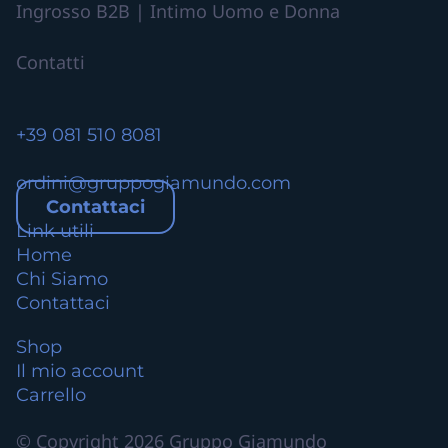
Ingrosso B2B | Intimo Uomo e Donna
r
i
Contatti
a
n
t
+39 081 510 8081
i
.
ordini@gruppogiamundo.com
L
Contattaci
e
Link utili
o
Home
p
Chi Siamo
z
Contattaci
i
o
Shop
n
Il mio account
i
Carrello
p
o
© Copyright 2026 Gruppo Giamundo