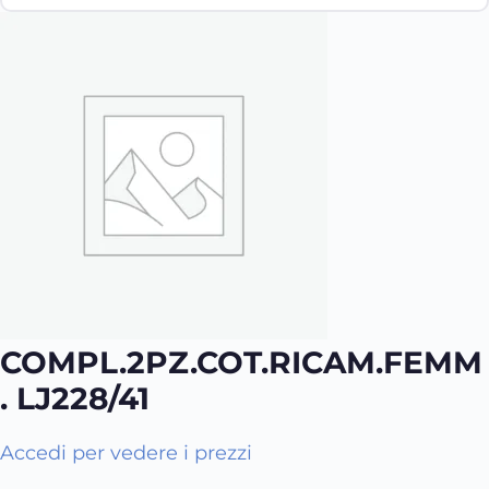
COMPL.2PZ.COT.RICAM.FEMM
. LJ228/41
Q
Accedi per vedere i prezzi
u