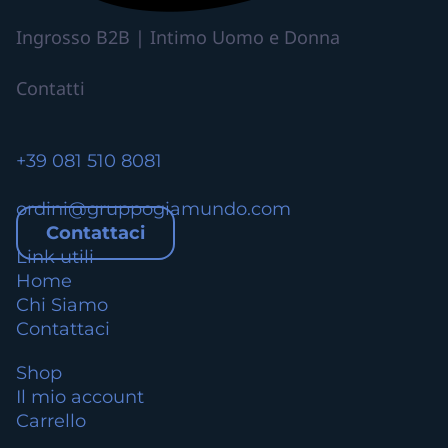
a
Ingrosso B2B | Intimo Uomo e Donna
r
i
Contatti
a
n
t
+39 081 510 8081
i
.
ordini@gruppogiamundo.com
L
Contattaci
e
Link utili
o
Home
p
Chi Siamo
z
Contattaci
i
o
Shop
n
Il mio account
i
Carrello
p