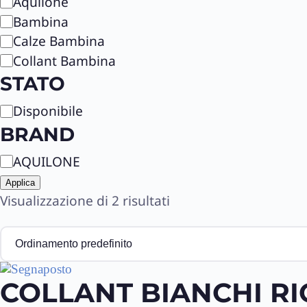
C
Aquilone
a
Bambina
t
Calze Bambina
e
Collant Bambina
g
STATO
o
r
S
Disponibile
i
t
BRAND
a
a
B
AQUILONE
t
r
o
Applica
a
Visualizzazione di 2 risultati
n
d
COLLANT BIANCHI RI