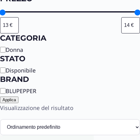
CATEGORIA
C
Donna
a
STATO
t
S
Disponibile
e
t
BRAND
g
a
o
B
BLUPEPPER
t
r
r
o
Applica
i
a
Visualizzazione del risultato
a
n
d