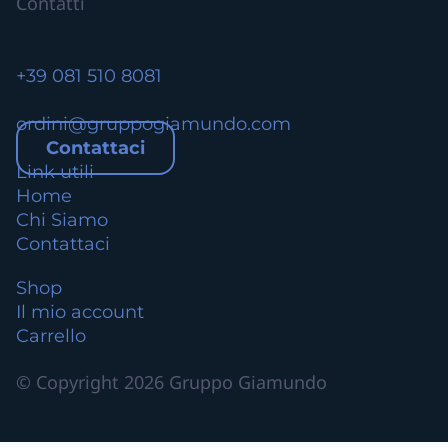
Contatti
a
n
t
+39 081 510 8081
i
.
ordini@gruppogiamundo.com
L
Contattaci
e
Link utili
o
Home
p
Chi Siamo
z
Contattaci
i
o
Shop
n
Il mio account
i
Carrello
p
o
© Copyright 2026 Gruppo Giamundo
s
s
o