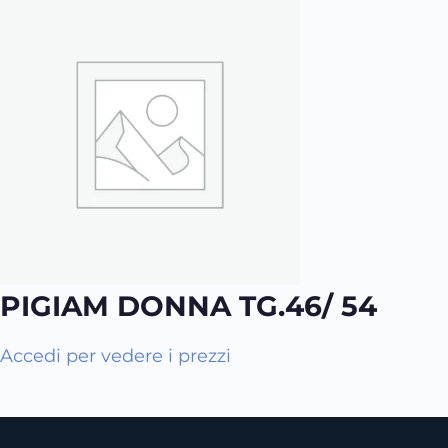
PIGIAM DONNA TG.46/ 54
Q
Accedi per vedere i prezzi
u
e
s