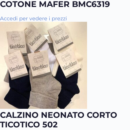
COTONE MAFER BMC6319
Q
Accedi per vedere i prezzi
u
e
s
t
o
p
r
o
d
o
t
t
o
CALZINO NEONATO CORTO
h
a
TICOTICO 502
p