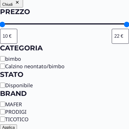
Chiudi
PREZZO
CATEGORIA
C
bimbo
a
Calzino neontato/bimbo
t
STATO
e
S
Disponibile
g
t
BRAND
o
a
r
B
MAFER
t
i
r
PRODIGI
o
a
a
TICOTICO
n
Applica