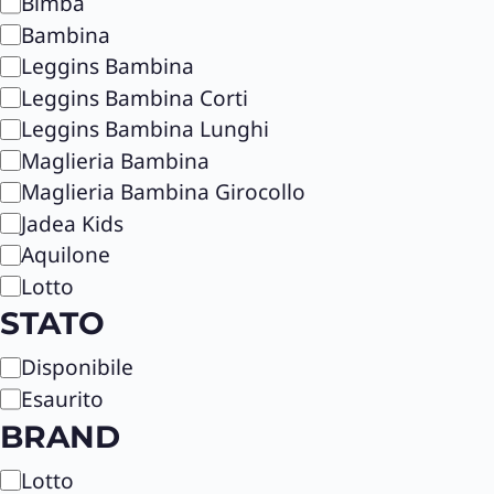
C
Bimba
a
Bambina
t
Leggins Bambina
e
Leggins Bambina Corti
g
Leggins Bambina Lunghi
o
Maglieria Bambina
r
Maglieria Bambina Girocollo
i
Jadea Kids
a
Aquilone
Lotto
STATO
S
Disponibile
t
Esaurito
a
BRAND
t
B
Lotto
o