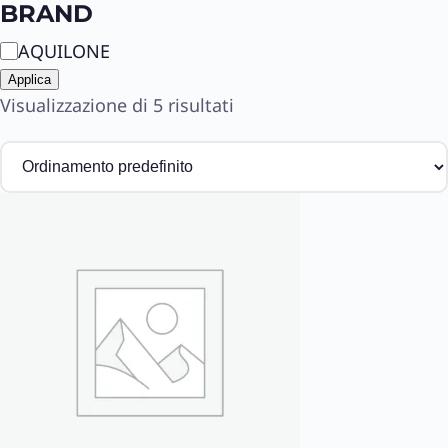
t
BRAND
a
B
AQUILONE
t
r
o
Applica
a
Visualizzazione di 5 risultati
n
d