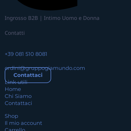
p
l
r
t
o
e
Ingrosso B2B | Intimo Uomo e Donna
d
n
o
e
Contatti
t
l
t
l
o
a
+39 081 510 8081
p
a
ordini@gruppogiamundo.com
g
Contattaci
i
Link utili
n
Home
a
Chi Siamo
d
Contattaci
e
l
Shop
p
Il mio account
r
Carrello