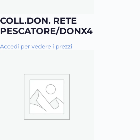
COLL.DON. RETE
PESCATORE/DONX4
Q
Accedi per vedere i prezzi
u
e
s
t
o
p
r
o
d
o
t
t