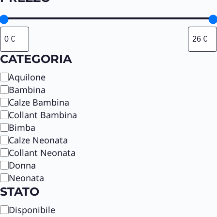
CATEGORIA
C
Aquilone
a
Bambina
t
Calze Bambina
e
Collant Bambina
g
Bimba
o
Calze Neonata
r
Collant Neonata
i
Donna
a
Neonata
STATO
S
Disponibile